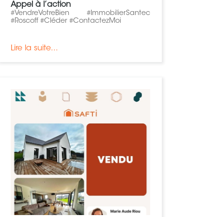
Appel à l’action
#VendreVotreBien #ImmobilierSantec
#Roscoff #Cléder #ContactezMoi
Lire la suite...