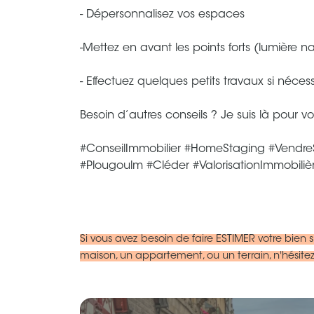
- Dépersonnalisez vos espaces
-Mettez en avant les points forts (lumière na
- Effectuez quelques petits travaux si néces
Besoin d’autres conseils ? Je suis là pour v
#ConseilImmobilier
#HomeStaging
#Vendre
#Plougoulm
#Cléder
#ValorisationImmobiliè
Si vous avez besoin de faire ESTIMER votre bien 
maison, un appartement, ou un terrain, n'hésite