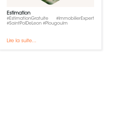
Estimation
#EstimationGratuite #ImmobilierExpert
#SaintPolDeLeon #Plougoulm
Lire la suite...